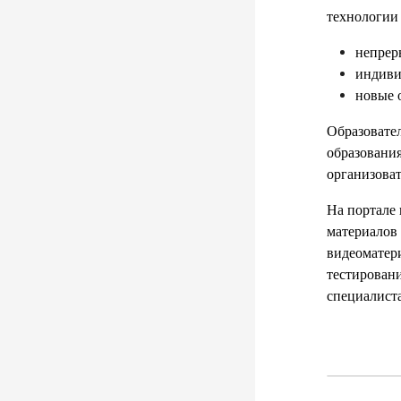
технологии
непрер
индиви
новые 
Образовате
образования
организоват
На портале
материалов 
видеоматер
тестирован
специалист