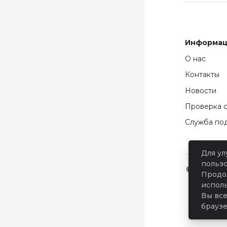
Блоки
Блоки
Информац
О нас
Контакты
Новости
Проверка 
Служба по
Для ул
польз
Югорски
Продол
исполь
Вы все
браузе