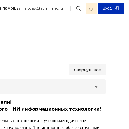
Темный режим
а помощь?
helpdesk@admhmao.ru
Вход
Изменить данные поисково
Свернуть всё
ели!
ого НИИ информационных технологий!
тельных технологий в учебно-методическое
ых технологий. Дистанционные образовательные