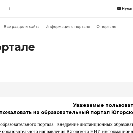
igation menu
igation menu
ому содержанию
Нужн
Все разделы сайта
Информация о портале
О портале
ортале
Уважаемые пользоват
пожаловать на образовательный портал
Югорск
 образовательного портала - внедрение дистанционных образова
е образовательного направления Югорского НИИ информационн