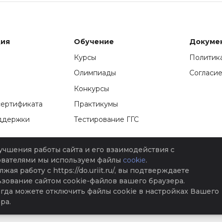
ия
Обучение
Докуме
Курсы
Политик
Олимпиады
Согласие
Конкурсы
сертификата
Практикумы
ддержки
Тестирование ГГС
учшения работы сайта и его взаимодействия с
ователями мы используем файлы
cookie
.
й НИИ информационных технологий
helpdesk@admhmao.ru
жая работу с https://do.uriit.ru/, вы подтверждаете
зование сайтом cookie-файлов вашего браузера.
гда можете отключить файлы cookie в настройках Вашего
ра.